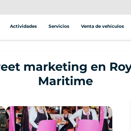
Actividades
Servicios
Venta de vehículos
Segway
Animaciones/grupos
Scooter
Street marketing
reet marketing en Roy
Bicicleta
Maritime