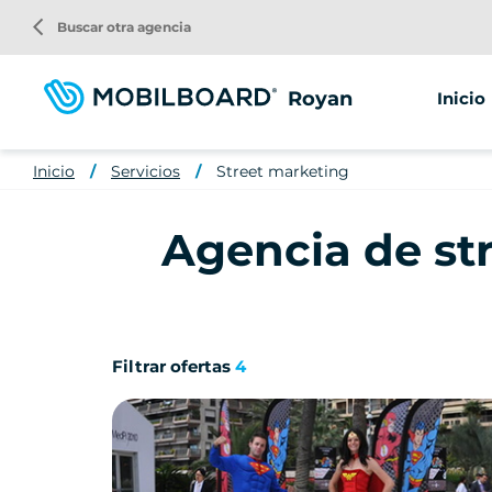
Pasar
arrow_back_ios
Buscar otra agencia
al
contenido
principal
Royan
Inicio
Inicio
Servicios
Street marketing
Agencia de st
Filtrar ofertas
4