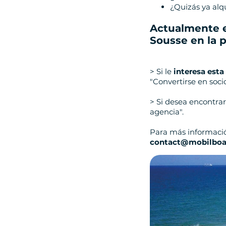
¿Quizás ya alqu
Actualmente e
Sousse en la 
> Si le
interesa est
"Convertirse en socio
> Si desea encontra
agencia".
Para más informaci
contact@mobilboa