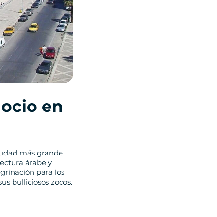
 ocio en
 ciudad más grande
tectura árabe y
grinación para los
us bulliciosos zocos.