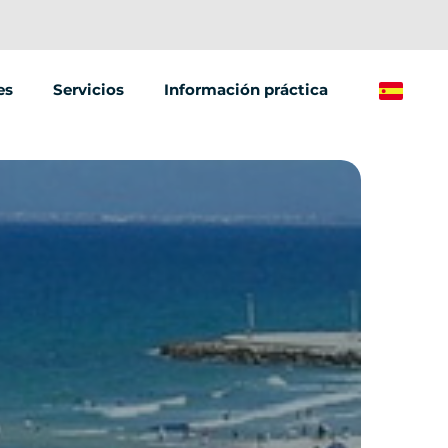
es
Servicios
Información práctica
Spanish
Eventos y seminarios
éctrico
Street Marketing
léctrica