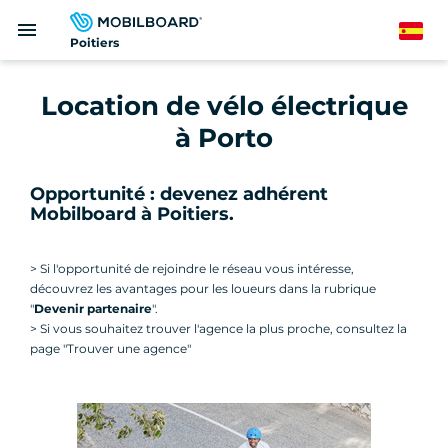
Pasar
menu
al
Spanish
Poitiers
contenido
principal
Location de vélo électrique
à Porto
Opportunité : devenez adhérent
Mobilboard à Poitiers.
> Si l'opportunité de rejoindre le réseau vous intéresse,
découvrez les avantages pour les loueurs dans la rubrique
"
Devenir partenaire
".
> Si vous souhaitez trouver l'agence la plus proche, consultez la
page "Trouver une agence"