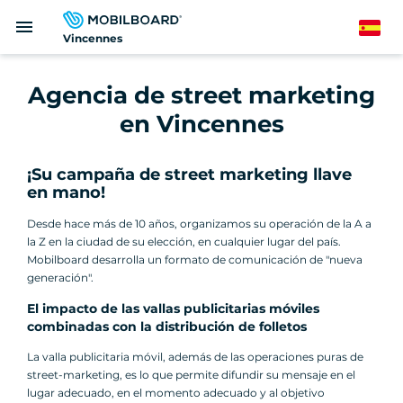
Pasar
menu
al
Spanish
Vincennes
contenido
principal
Agencia de street marketing
en Vincennes
¡Su campaña de street marketing llave
en mano!
Desde hace más de 10 años, organizamos su operación de la A a
la Z en la ciudad de su elección, en cualquier lugar del país.
Mobilboard desarrolla un formato de comunicación de "nueva
generación".
El impacto de las vallas publicitarias móviles
combinadas con la distribución de folletos
La valla publicitaria móvil, además de las operaciones puras de
street-marketing, es lo que permite difundir su mensaje en el
lugar adecuado, en el momento adecuado y al objetivo