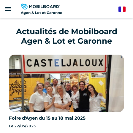
Aller
menu
au
French
Agen & Lot et Garonne
contenu
principal
Actualités de Mobilboard
Agen & Lot et Garonne
Foire d'Agen du 15 au 18 mai 2025
Le
22/05/2025