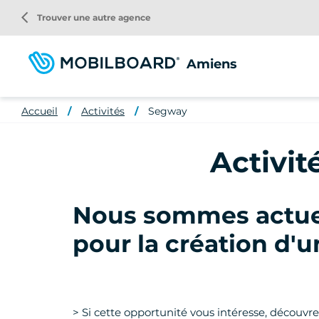
Aller
arrow_back_ios
Trouver une autre agence
au
contenu
principal
Amiens
Accueil
Activités
Segway
Activi
Nous sommes actuel
pour la création d
> Si cette opportunité vous intéresse, découvr