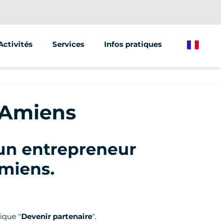
Activités
Services
Infos pratiques
French
Segway
Animations & Séminaires
Trottinette électrique
Street Marketing
 Amiens
Vélo électrique
un entrepreneur
Amiens
.
ique "
Devenir partenaire
".