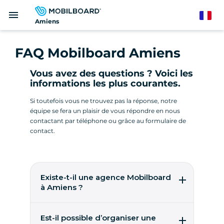
Aller
menu
au
French
Amiens
contenu
principal
FAQ Mobilboard Amiens
Vous avez des questions ? Voici les
informations les plus courantes.
Si toutefois vous ne trouvez pas la réponse, notre
équipe se fera un plaisir de vous répondre en nous
contactant par téléphone ou grâce au formulaire de
contact.
Existe-t-il une agence Mobilboard
à Amiens ?
Pas encore ! Mobilboard recherche soit une
entreprise déjà opératrice sur place, soit un
Est-il possible d’organiser une
entrepreneur pour créer son agence et