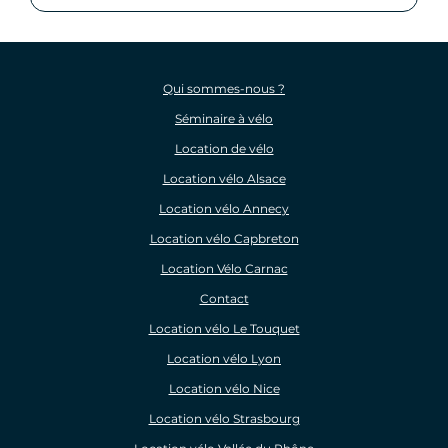
Qui sommes-nous ?
Séminaire à vélo
Location de vélo
Location vélo Alsace
Location vélo Annecy
Location vélo Capbreton
Location Vélo Carnac
Contact
Location vélo Le Touquet
Location vélo Lyon
Location vélo Nice
Location vélo Strasbourg