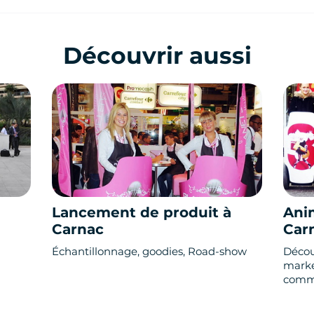
Découvrir aussi
Lancement de produit à
Ani
Carnac
Car
Échantillonnage, goodies, Road-show
Décou
marke
comme