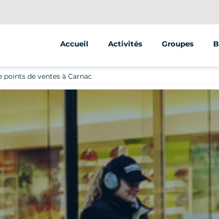
Accueil
Activités
Groupes
B
Segway
Séminaire, ince
 points de ventes à Carnac
Trottinette
EVC, entre amis,
Escape game
CSE
Vélo
Espace jeunes e
Clubs et associ