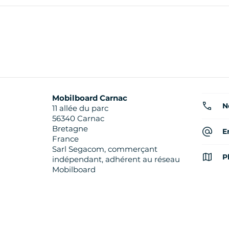
Mobilboard Carnac
N
11 allée du parc
56340 Carnac
Bretagne
E
France
Sarl Segacom, commerçant
P
indépendant, adhérent au réseau
Mobilboard