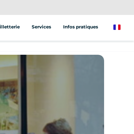
illetterie
Services
Infos pratiques
French
ntive et team building
Street marketing
 en famille
Vente de véhicules
t ticket sport
ations