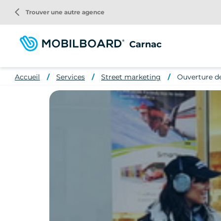
Aller
arrow_back_ios
Trouver une autre agence
au
contenu
principal
Carnac
Accueil
Services
Street marketing
Ouverture de