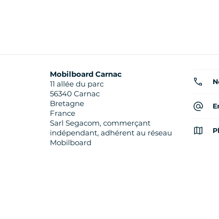
Mobilboard Carnac
N
11 allée du parc
56340 Carnac
Bretagne
E
France
Sarl Segacom, commerçant
P
indépendant, adhérent au réseau
Mobilboard