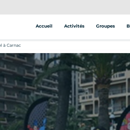
Accueil
Activités
Groupes
B
Segway
Séminaire, ince
l à Carnac
Trottinette
EVC, entre amis,
Escape game
CSE
Vélo
Espace jeunes e
Clubs et associ