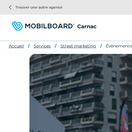
Aller
arrow_back_ios
Trouver une autre agence
au
contenu
principal
Carnac
Accueil
Services
Street marketing
Évènementie