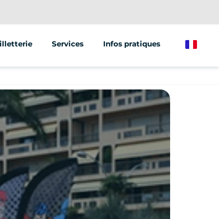
illetterie
Services
Infos pratiques
French
ntive et team building
Street marketing
 en famille
Vente de véhicules
t ticket sport
ations