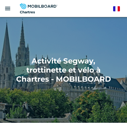
Aller
menu
au
French
Chartres
contenu
principal
Activité Segway,
trottinette et vélo à
Chartres - MOBILBOARD