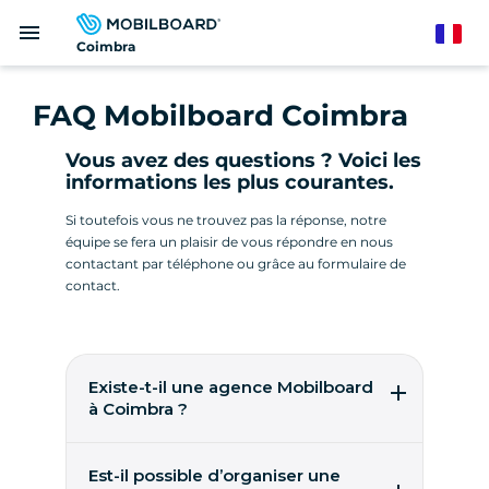
Aller
menu
au
French
Coimbra
contenu
principal
FAQ Mobilboard Coimbra
Vous avez des questions ? Voici les
informations les plus courantes.
Si toutefois vous ne trouvez pas la réponse, notre
équipe se fera un plaisir de vous répondre en nous
contactant par téléphone ou grâce au formulaire de
contact.
Existe-t-il une agence Mobilboard
à Coimbra ?
Pas encore ! Mobilboard recherche soit une
entreprise déjà opératrice sur place, soit un
Est-il possible d’organiser une
entrepreneur pour créer son agence et