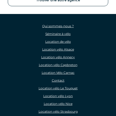
Trouver une autre agence
Qui sommes-nous ?
Séminaire à vélo
Location de vélo
Location vélo Alsace
Location vélo Annecy
Location vélo Capbreton
Location Vélo Carnac
Contact
Location vélo Le Touquet
Location vélo Lyon
Location vélo Nice
Location vélo Strasbourg