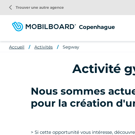
Aller
arrow_back_ios
Trouver une autre agence
au
contenu
principal
Copenhague
Accueil
Activités
Segway
Activité
Nous sommes actuel
pour la création d
> Si cette opportunité vous intéresse, découvr