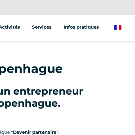
Activités
Services
Infos pratiques
French
Segway
Animations & Séminaires
Trottinette électrique
Street Marketing
openhague
Vélo électrique
un entrepreneur
 Copenhague
.
ique "
Devenir partenaire
".