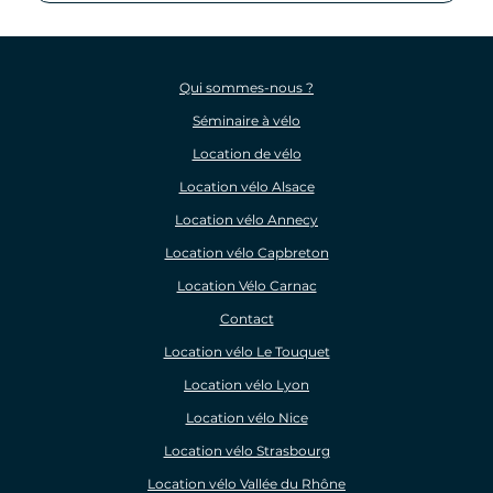
Qui sommes-nous ?
Séminaire à vélo
Location de vélo
Location vélo Alsace
Location vélo Annecy
Location vélo Capbreton
Location Vélo Carnac
Contact
Location vélo Le Touquet
Location vélo Lyon
Location vélo Nice
Location vélo Strasbourg
Location vélo Vallée du Rhône