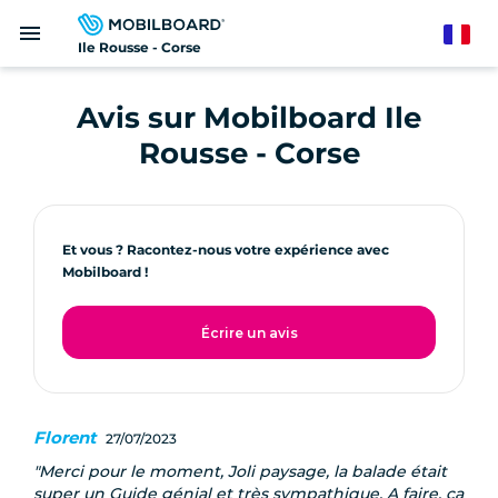
Aller
menu
au
French
Ile Rousse - Corse
contenu
principal
Avis sur Mobilboard Ile
Rousse - Corse
Et vous ? Racontez-nous votre expérience avec
Mobilboard !
Écrire un avis
Florent
27/07/2023
Merci pour le moment, Joli paysage, la balade était
super un Guide génial et très sympathique. A faire, ça