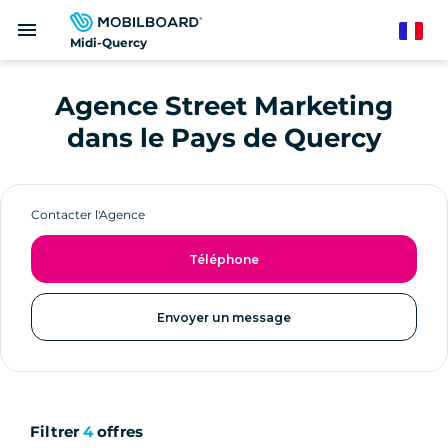
Aller
menu
au
French
Midi-Quercy
contenu
principal
Agence Street Marketing
dans le Pays de Quercy
Contacter l'Agence
Téléphone
Envoyer un message
Filtrer
4
offres