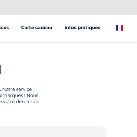
ices
Carte cadeau
Infos pratiques
French
ations/groupes
et marketing
d
. Notre service
s remarques ! Nous
re votre demande.