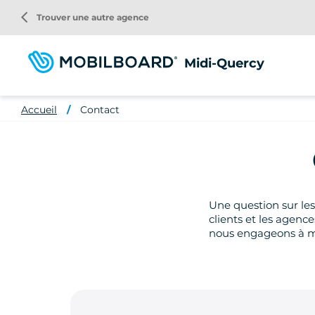
Aller
arrow_back_ios
Trouver une autre agence
au
contenu
principal
Midi-Quercy
Accueil
Contact
Une question sur les 
clients et les agenc
nous engageons à me