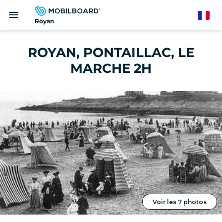
Aller
menu
au
French
Royan
contenu
principal
ROYAN, PONTAILLAC, LE
MARCHE 2H
Voir les 7 photos