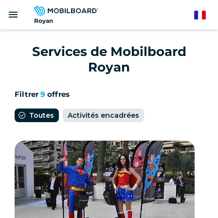
Aller
menu
au
French
Royan
contenu
principal
Services de Mobilboard
Royan
Filtrer
9
offres
Toutes
Activités encadrées