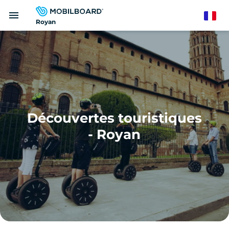
Aller
menu
au
French
Royan
contenu
principal
Découvertes touristiques
- Royan