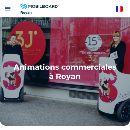
Aller
menu
au
French
Royan
contenu
principal
Animations commerciales
à Royan