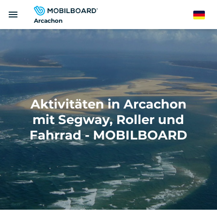
Direkt
menu
zum
German
Arcachon
Inhalt
Aktivitäten in Arcachon
mit Segway, Roller und
Fahrrad - MOBILBOARD