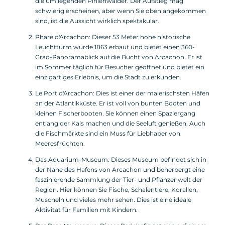
die umliegenden Pinienwälder. Der Aufstieg mag
schwierig erscheinen, aber wenn Sie oben angekommen
sind, ist die Aussicht wirklich spektakulär.
Phare d'Arcachon: Dieser 53 Meter hohe historische
Leuchtturm wurde 1863 erbaut und bietet einen 360-
Grad-Panoramablick auf die Bucht von Arcachon. Er ist
im Sommer täglich für Besucher geöffnet und bietet ein
einzigartiges Erlebnis, um die Stadt zu erkunden.
Le Port d'Arcachon: Dies ist einer der malerischsten Häfen
an der Atlantikküste. Er ist voll von bunten Booten und
kleinen Fischerbooten. Sie können einen Spaziergang
entlang der Kais machen und die Seeluft genießen. Auch
die Fischmärkte sind ein Muss für Liebhaber von
Meeresfrüchten.
Das Aquarium-Museum: Dieses Museum befindet sich in
der Nähe des Hafens von Arcachon und beherbergt eine
faszinierende Sammlung der Tier- und Pflanzenwelt der
Region. Hier können Sie Fische, Schalentiere, Korallen,
Muscheln und vieles mehr sehen. Dies ist eine ideale
Aktivität für Familien mit Kindern.