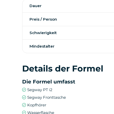
Dauer
Beginnend am Arc de Triomf auf der Avenida 
meisten der wichtigsten Sehenswürdigkeiten
architektonischen Werke von Antoni Gaudí - L
Preis / Person
Milà ("La Pedrera") - auf dem Passeig de Grà
Stadt.
Schwierigkeit
Mindestalter
Details der Formel
Die Formel umfasst
Segway PT i2
Segway Fronttasche
Kopfhörer
Wasserflasche