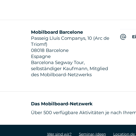
Mobilboard Barcelone
E
Passeig Lluís Companys, 10 (Arc de
Triomf)
08018 Barcelone
Espagne
Barcelona Segway Tour,
selbständiger Kaufmann, Mitglied
des Mobilboard-Netzwerks
Das Mobilboard-Netzwerk
Über 500 verfügbare Aktivitäten je nach Ihrem
Wer sind wir?
Seminar-Ideen
Location de 