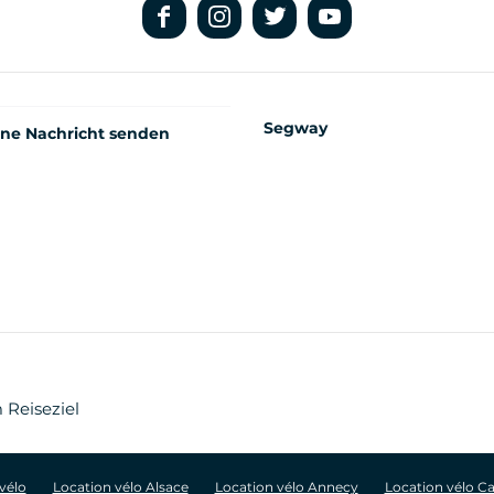
Segway
ine Nachricht senden
 Reiseziel
vélo
Location vélo Alsace
Location vélo Annecy
Location vélo C