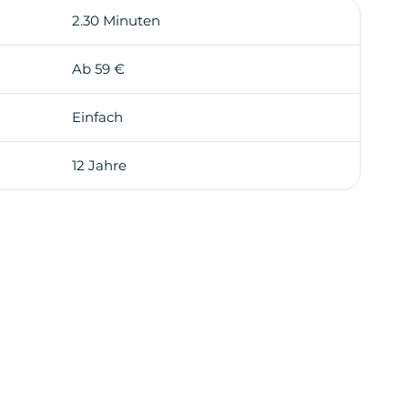
2.30 Minuten
Lluís Companys führt Sie diese Tour zu den
 Barcelonas. Die Tour beinhaltet die berühmten
a Sagrada Familia, La Casa Batlló und La Casa
Ab 59 €
cia , einem der berühmtesten Boulevards der
Einfach
12 Jahre