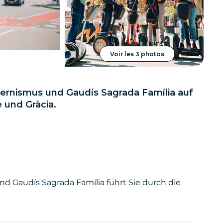
Voir les 3 photos
ernismus und Gaudís Sagrada Família auf
 und Gràcia.
 Gaudís Sagrada Família führt Sie durch die
 der zentralsten Viertel der Stadt - Eixample