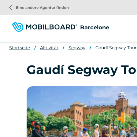
Direkt
arrow_back_ios
Eine andere Agentur finden
zum
Inhalt
Barcelone
Startseite
Aktivität
Segway
Gaudí Segway Tour 
Gaudí Segway Tou