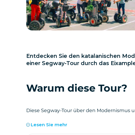
Entdecken Sie den katalanischen Mod
einer Segway-Tour durch das Eixample
Warum diese Tour?
Diese Segway-Tour über den Modernismus und
jüngste Geschichte Barcelonas und durch zwei
Lesen Sie mehr
und Vila de Gràcia.