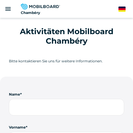
Direkt
menu
zum
German
Chambéry
Inhalt
Aktivitäten Mobilboard
Chambéry
Bitte kontaktieren Sie uns für weitere Informationen.
Name
Vorname