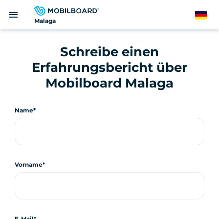
Direkt
menu
zum
German
Malaga
Inhalt
Schreibe einen
Erfahrungsbericht über
Mobilboard Malaga
Name
Vorname
E-Mail