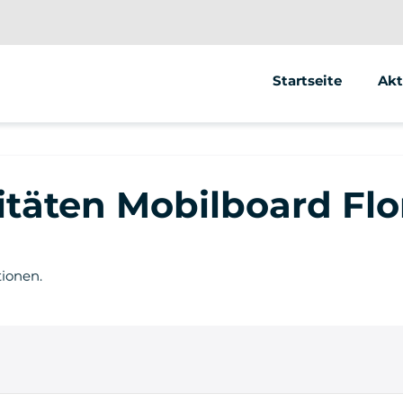
Startseite
Akt
Se
Ele
itäten Mobilboard Fl
Ele
tionen.