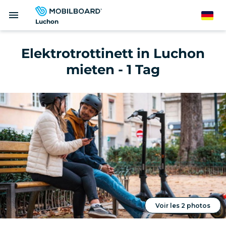
Direkt
menu
zum
German
Luchon
Inhalt
Elektrotrottinett in Luchon
mieten - 1 Tag
Voir les 2 photos