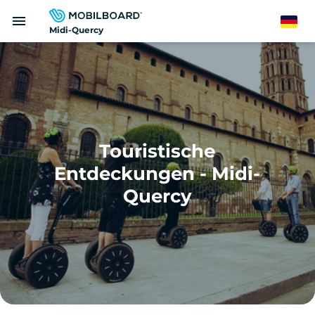
Direkt
menu
zum
German
Midi-Quercy
Inhalt
Touristische
Entdeckungen - Midi-
Quercy