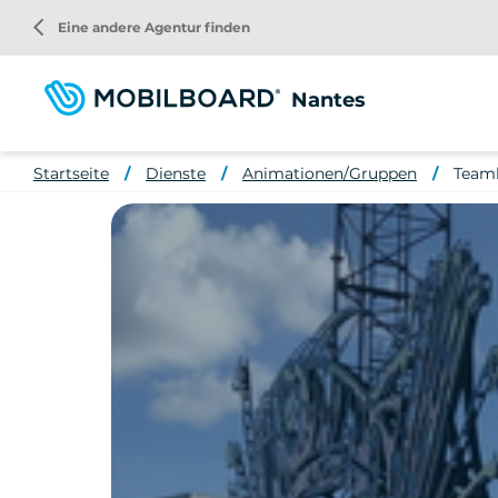
Direkt
arrow_back_ios
Eine andere Agentur finden
zum
Inhalt
Nantes
Startseite
Dienste
Animationen/Gruppen
Teamb