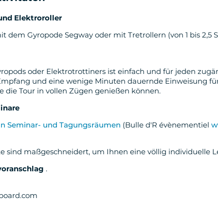
nd Elektroroller
t dem Gyropode Segway oder mit Tretrollern (von 1 bis 2,5 S
opods oder Elektrotrottiners ist einfach und für jeden zugä
 Empfang und eine wenige Minuten dauernde Einweisung für
ie die Tour in vollen Zügen genießen können.
inare
on Seminar- und Tagungsräumen
(Bulle d'R évènementiel
w
e sind maßgeschneidert, um Ihnen eine völlig individuelle L
voranschlag
.
lboard.com