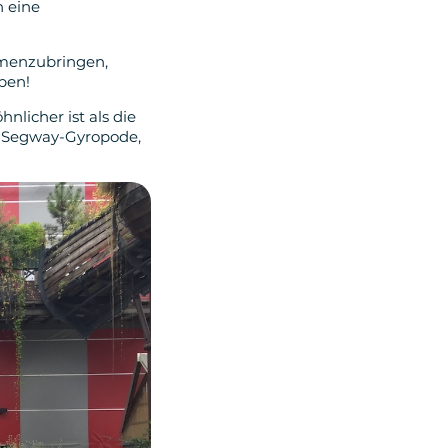
 eine
menzubringen,
ben!
nlicher ist als die
m Segway-Gyropode,