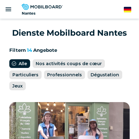
Direkt
menu
zum
German
Nantes
Inhalt
Dienste Mobilboard Nantes
Filtern
14
Angebote
Alle
Nos activités coups de cœur
Particuliers
Professionnels
Dégustation
Jeux