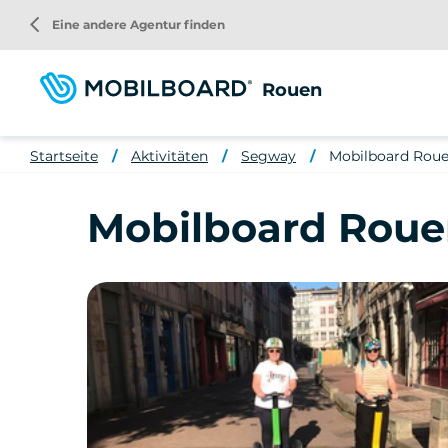
Direkt
arrow_back_ios
Eine andere Agentur finden
zum
Inhalt
Rouen
Startseite
Aktivitäten
Segway
Mobilboard Rouen
Mobilboard Rouen