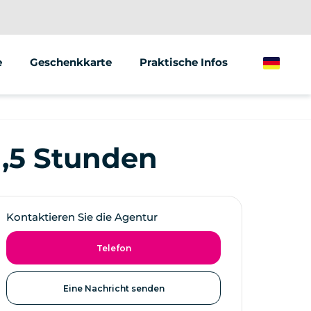
e
Geschenkkarte
Praktische Infos
German
ionen/Gruppen
Marketing
1,5 Stunden
f von Fahrzeugen
Kontaktieren Sie die Agentur
Telefon
Eine Nachricht senden