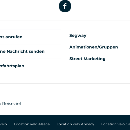
Segway
ns anrufen
Animationen/Gruppen
ine Nachricht senden
Street Marketing
nfahrtsplan
 Reiseziel
vélo
Location vélo Alsace
Location vélo Annecy
Location vélo C