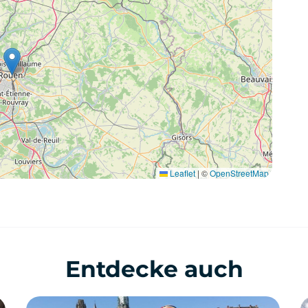
Leaflet
|
©
OpenStreetMap
Entdecke auch