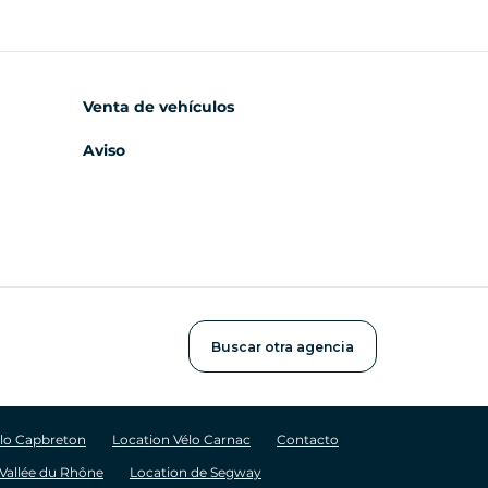
Venta de vehículos
Aviso
Buscar otra agencia
élo Capbreton
Location Vélo Carnac
Contacto
 Vallée du Rhône
Location de Segway