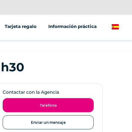
Tarjeta regalo
Información práctica
Spanish
/grupos
ante
1h30
ículos
Contactar con la Agencia
Teléfono
Enviar un mensaje