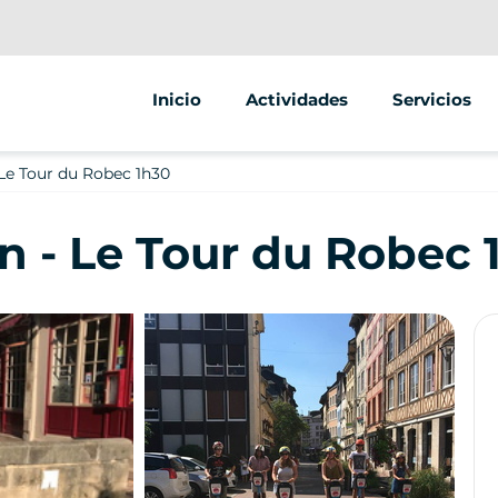
Inicio
Actividades
Servicios
Segway
Animaciones
Le Tour du Robec 1h30
Venta ambul
 - Le Tour du Robec 
Venta de veh