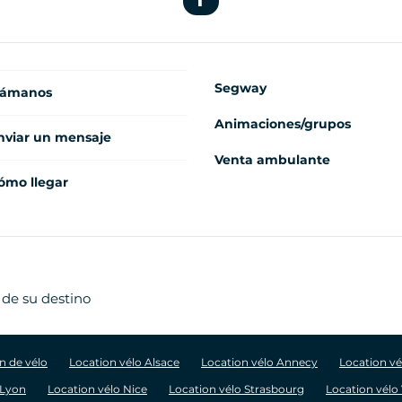
Segway
lámanos
Animaciones/grupos
nviar un mensaje
Venta ambulante
ómo llegar
 de su destino
n de vélo
Location vélo Alsace
Location vélo Annecy
Location v
 Lyon
Location vélo Nice
Location vélo Strasbourg
Location vélo