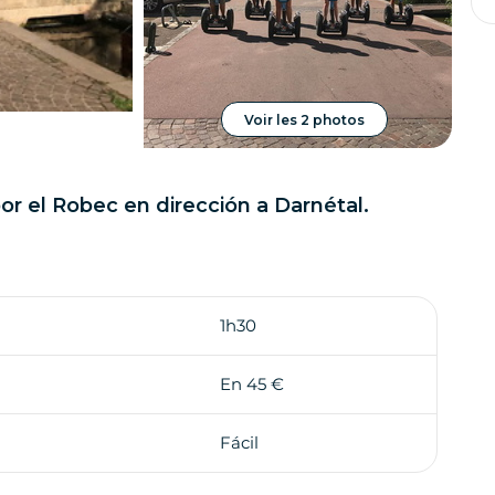
Voir les 2 photos
or el Robec en dirección a Darnétal.
1h30
En 45 €
Fácil