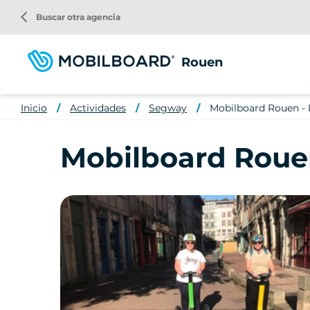
Pasar
arrow_back_ios
Buscar otra agencia
al
contenido
principal
Rouen
Inicio
Actividades
Segway
Mobilboard Rouen - 
Mobilboard Rouen