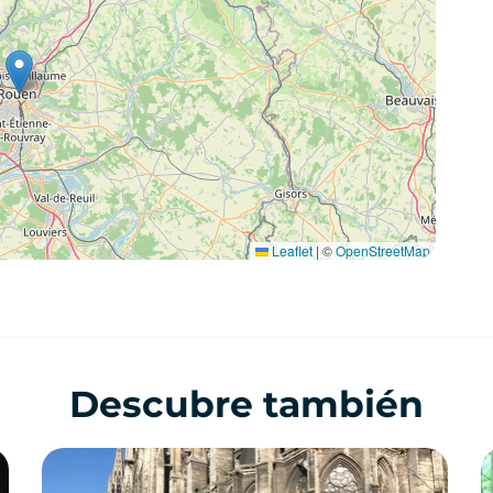
Leaflet
|
©
OpenStreetMap
Descubre también