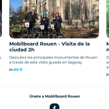
Mobilboard Rouen - Visita de la
M
ciudad 2h
n
s
Descubra los principales monumentos de Rouen
D
a través de esta visita guiada en Segway.
a
a
60 €
En
E
Únete a Mobilboard Rouen