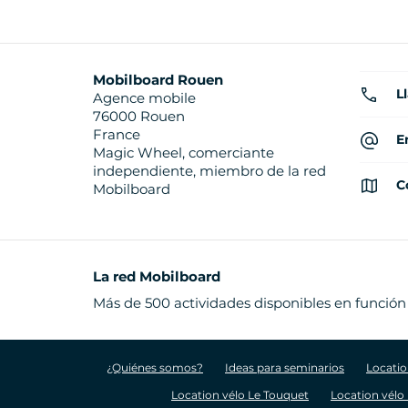
Mobilboard Rouen
L
Agence mobile
76000 Rouen
France
E
Magic Wheel, comerciante
independiente, miembro de la red
C
Mobilboard
La red Mobilboard
Más de 500 actividades disponibles en función
¿Quiénes somos?
Ideas para seminarios
Locatio
Location vélo Le Touquet
Location vélo