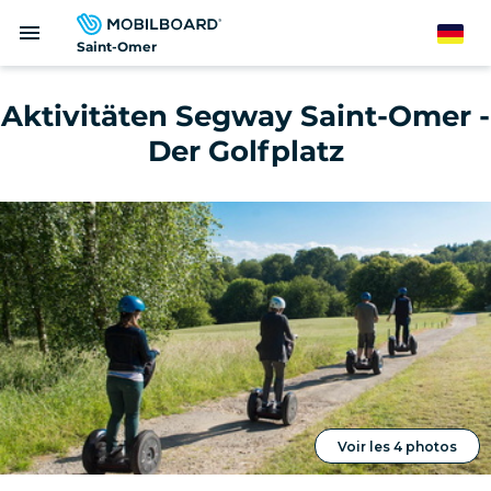
Direkt
menu
zum
German
Saint-Omer
Inhalt
Aktivitäten Segway Saint-Omer -
Der Golfplatz
Voir les 4 photos