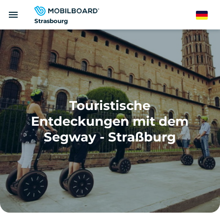
Direkt
menu
zum
German
Strasbourg
Inhalt
Touristische
Entdeckungen mit dem
Segway - Straßburg