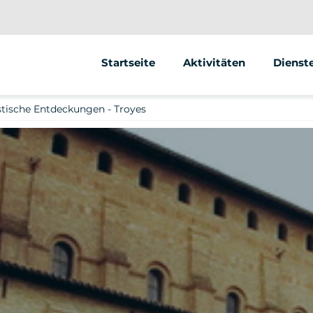
Startseite
Aktivitäten
Dienst
Segway
Animat
stische Entdeckungen - Troyes
Street 