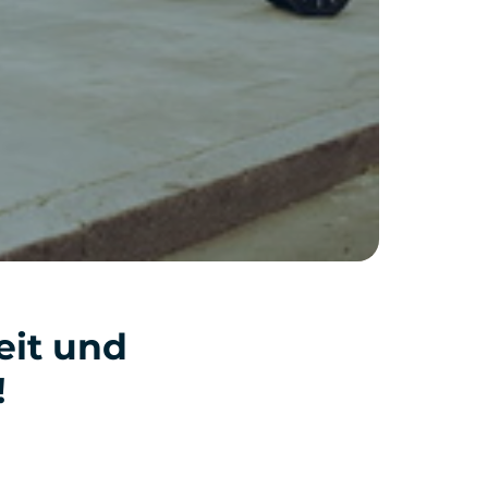
eit und
!