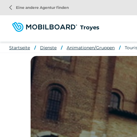
Direkt
arrow_back_ios
Eine andere Agentur finden
zum
Inhalt
Troyes
Startseite
Dienste
Animationen/Gruppen
Touri