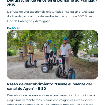
Degustación de vinos en el Domaine du Frandat -
2h15
Disfrute de una experiencia enoturística insólita en el Château
du Frandat, viticultor independiente que produce AOC Buzet,
Floc de Gascogne y Armagnac.
45 €
En
Paseo de descubrimiento "Desde el puente del
canal de Agen" - 1h30
Descubra nuevas sensaciones en un paseo con dos opciones a
elegir: una vertiente más urbana con magníficas vistas sobre
Agen y sus alrededores, o una vertiente más natural a lo largo