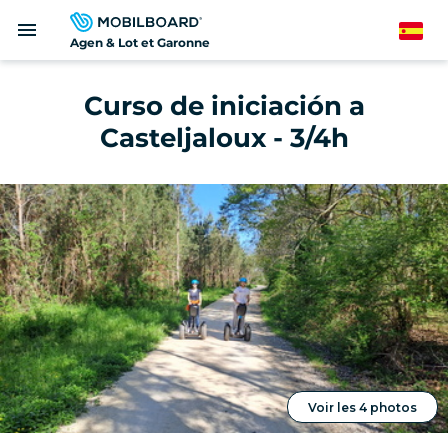
Pasar
menu
al
Spanish
Agen & Lot et Garonne
contenido
principal
Curso de iniciación a
Casteljaloux - 3/4h
Voir les 4 photos