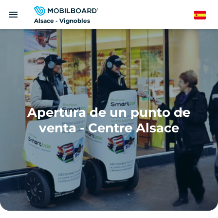
Pasar
menu
al
Spanish
Alsace - Vignobles
contenido
principal
Apertura de un punto de
venta - Centre Alsace