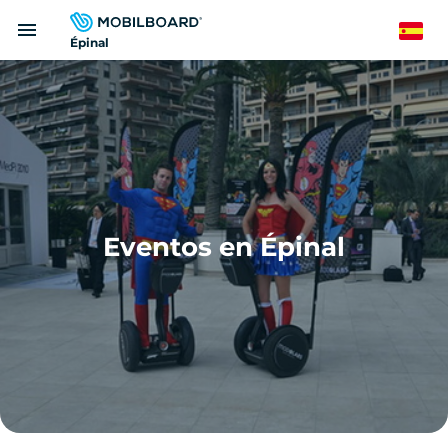
Pasar
menu
al
Spanish
Épinal
contenido
principal
Eventos en Épinal