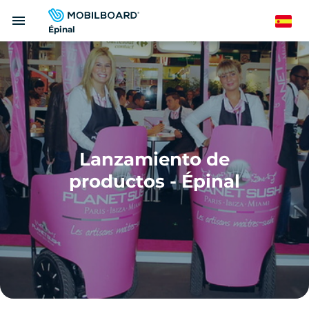
Pasar
menu
al
Spanish
Épinal
contenido
principal
Lanzamiento de
productos - Épinal