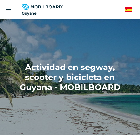
Pasar
menu
al
Spanish
Guyane
contenido
principal
Actividad en segway,
scooter y bicicleta en
Guyana - MOBILBOARD