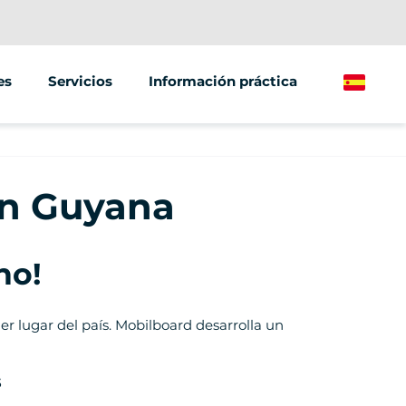
es
Servicios
Información práctica
Spanish
Eventos y seminarios
éctrico
Street Marketing
en Guyana
léctrica
no!
er lugar del país. Mobilboard desarrolla un
s