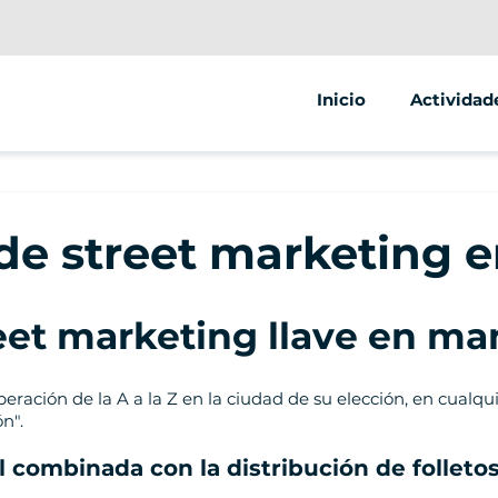
Inicio
Actividad
Segway
Scooter el
de street marketing 
Bicicleta e
eet marketing llave en ma
ación de la A a la Z en la ciudad de su elección, en cualqui
n".
l combinada con la distribución de folleto