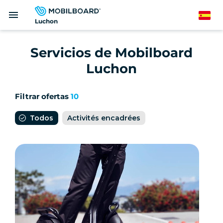
Pasar
menu
al
Spanish
Luchon
contenido
principal
Servicios de Mobilboard
Luchon
Filtrar ofertas
10
Todos
Activités encadrées