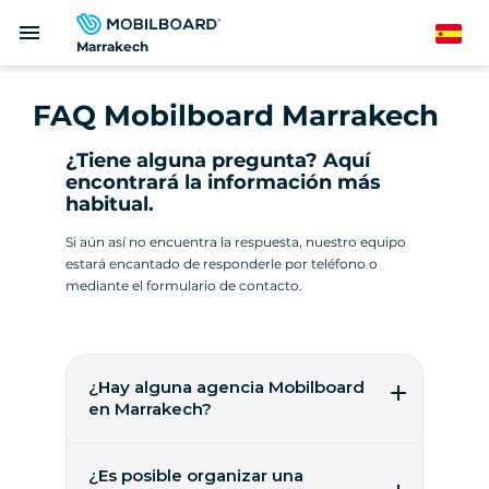
Pasar
menu
al
Spanish
Marrakech
contenido
principal
FAQ Mobilboard Marrakech
¿Tiene alguna pregunta? Aquí
encontrará la información más
habitual.
Si aún así no encuentra la respuesta, nuestro equipo
estará encantado de responderle por teléfono o
mediante el formulario de contacto.
¿Hay alguna agencia Mobilboard
en Marrakech?
Todavía no. Mobilboard está buscando una
empresa que ya opere en la zona, o bien un
¿Es posible organizar una
empresario que cree una sucursal y se una a la