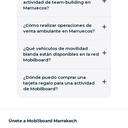
actividad de team-building en
red. Mientras tanto, si quieres alquilar un
Marruecos?
vehículo o reservar una actividad, a veces es
posible encontrar una agencia Mobilboard
Aunque todavía no haya ninguna agencia en
cerca consultando el mapa de nuestro sitio
Marrakech, puede consultar Mobilboard para
¿Cómo realizar operaciones de
web.
saber si un operador puede venir a organizar
venta ambulante en Marruecos?
su evento in situ. Muchas agencias son
móviles y estarán encantadas de organizar
A la espera de la llegada de una agencia a
actividades inolvidables para su seminario o
Marrakech, Mobilboard está a su disposición
¿Qué vehículos de movilidad
evento.
para estudiar la posibilidad de una operación
blanda están disponibles en la red
de street-marketing in situ o en la región. La
Mobilboard?
movilidad de las agencias Mobilboard es
amplia y permite muy a menudo realizar su
Mobilboard es un grupo de empresas que
campaña de comunicación sin tener
alquilan patinetes eléctricos, gyropods
¿Dónde puedo comprar una
necesariamente una oficina in situ.
Segway, bicicletas eléctricas y cualquier otro
tarjeta regalo para una actividad
medio de transporte personal sin emisiones
de Mobilboard?
de CO2. Además de ser empresas de alquiler
de vehículos, son empresas independientes
En línea Mobilboard ofrece tarjetas regalo
que se centran en la noción de servicio.
válidas en todas sus sucursales. Es una idea de
regalo original y una buena manera de
compartir un gran momento durante una
actividad al aire libre. Visita la página de inicio
Únete a Mobilboard Marrakech
del sitio web para descubrir las diferentes