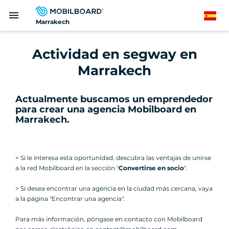
Pasar
menu
al
Spanish
Marrakech
contenido
principal
Actividad en segway en
Marrakech
Actualmente buscamos un emprendedor
para crear una agencia Mobilboard en
Marrakech
.
> Si le interesa esta oportunidad, descubra las ventajas de unirse
a la red Mobilboard en la sección "
Convertirse en socio
".
> Si desea encontrar una agencia en la ciudad más cercana, vaya
a la página "Encontrar una agencia".
Para más información, póngase en contacto con Mobilboard