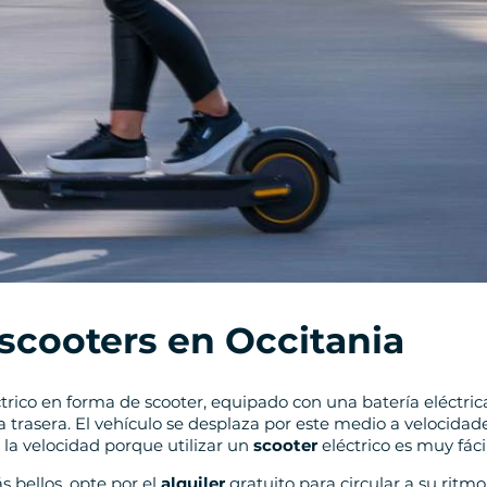
 scooters en Occitania
ctrico en forma de scooter, equipado con una batería eléctric
 trasera. El vehículo se desplaza por este medio a velocidade
la velocidad porque utilizar un
scooter
eléctrico es muy fácil
s bellos, opte por el
alquiler
gratuito para circular a su ritm