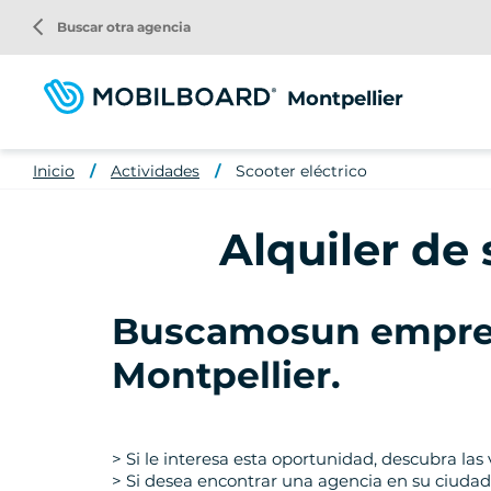
Pasar
arrow_back_ios
Buscar otra agencia
al
contenido
principal
Montpellier
Inicio
Actividades
Scooter eléctrico
Alquiler de 
Buscamos
un empres
Montpellier
.
> Si le interesa esta oportunidad, descubra las 
> Si desea encontrar una agencia en su ciudad