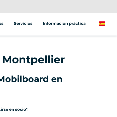
es
Servicios
Información práctica
Spanish
Eventos y seminarios
éctrico
Street Marketing
n Montpellier
léctrica
 Mobilboard en
irse en socio
".