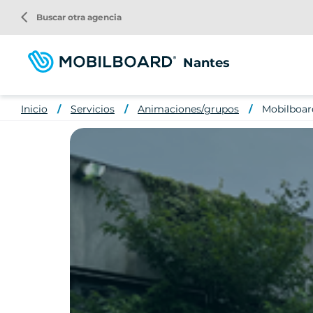
Pasar
arrow_back_ios
Buscar otra agencia
al
contenido
principal
Nantes
Inicio
Servicios
Animaciones/grupos
Mobilboar