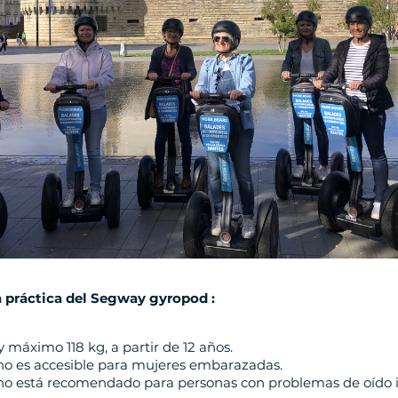
a práctica del Segway gyropod :
máximo 118 kg, a partir de 12 años.
no es accesible para mujeres embarazadas.
no está recomendado para personas con problemas de oído i