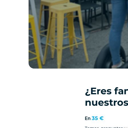
¿Eres fa
nuestros
35 €
En