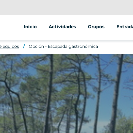
Inicio
Actividades
Grupos
Entrad
Segway
Seminarios, incenti
e equipos
Opción - Escapada gastronómica
Scooter
EVC, con amigos y fa
Juego de escape
ESC
Bicicleta
Espace jeunes y ent
Clubes y asociacion