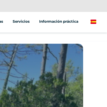
as
Servicios
Información práctica
Spanish
vos y formación de equipos
Venta ambulante
milia
Venta de vehículos
radas deportivas
es