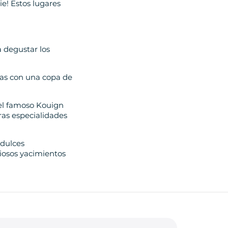
ie! Estos lugares
 degustar los
bas con una copa de
del famoso Kouign
ras especialidades
 dulces
iosos yacimientos