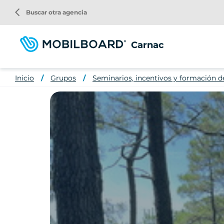
Pasar
arrow_back_ios
Buscar otra agencia
al
contenido
principal
Carnac
Inicio
Grupos
Seminarios, incentivos y formación d