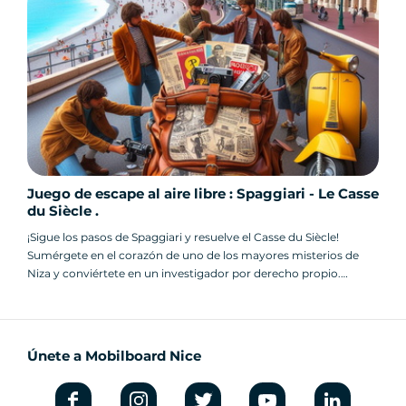
Tanto si sois aficionados a los juegos, como si
sentís curiosidad por el patrimonio o
simplemente buscáis una
actividad original en
Niza
, esta yincana está hecha para vosotros.
¡En sus marcas, listos… ¡explora Niza de otra
manera!
Juego de escape al aire libre : Spaggiari - Le Casse
du Siècle .
¡Sigue los pasos de Spaggiari y resuelve el Casse du Siècle!
Sumérgete en el corazón de uno de los mayores misterios de
Niza y conviértete en un investigador por derecho propio.
¡El juego de aventuras de Niza!
Únete a Mobilboard Nice