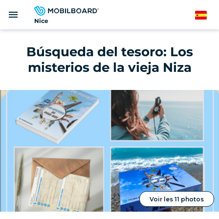
Pasar
menu
al
Spanish
Nice
contenido
principal
Búsqueda del tesoro: Los
misterios de la vieja Niza
Voir les 11 photos