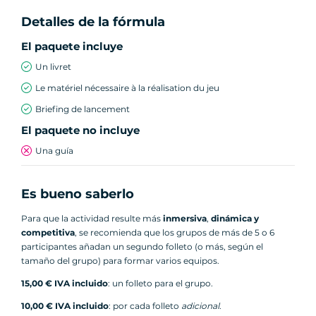
A lo largo del recorrido, te enfrentarás a:
Detalles de la fórmula
El paquete incluye
Acertijos que resolver
Retos de observación
Un livret
Preguntas sobre la historia y el patrimonio de
Le matériel nécessaire à la réalisation du jeu
Niza
Briefing de lancement
Pruebas lúdicas y creativas
El paquete no incluye
Una guía
Cada etapa os acerca a la solución final y hace
que el descubrimiento de Niza sea aún más
interactivo y memorable.
Es bueno saberlo
Una actividad ideal para todos
Para que la actividad resulte más
inmersiva
,
dinámica y
los públicos
competitiva
, se recomienda que los grupos de más de 5 o 6
participantes añadan un segundo folleto (o más, según el
tamaño del grupo) para formar varios equipos.
Esta
yincana por Niza
es una actividad perfecta
15,00 € IVA incluido
: un folleto para el grupo.
para:
10,00 € IVA incluido
: por cada folleto
adicional
.