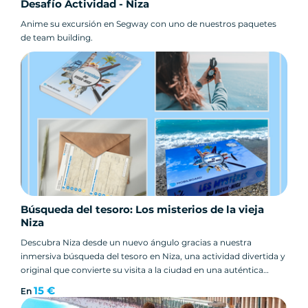
Actividad accesible para todos
Desafío Actividad - Niza
Una alternativa original a las visitas guiadas
Anime su excursión en Segway con uno de nuestros paquetes
clásicas
de team building.
Es una forma ideal de explorar el casco antiguo
de Niza mientras te diviertes y aprendes.
Información clave – Yincana
en Niza
📍 Lugar: centro histórico de Niza / Casco
antiguo de Niza
👥 Actividad en grupo o por equipos
Búsqueda del tesoro: Los misterios de la vieja
Niza
⏱️ Duración: variable según vuestro ritmo
🧠 Nivel: apto para todos
Descubra Niza desde un nuevo ángulo gracias a nuestra
inmersiva búsqueda del tesoro en Niza, una actividad divertida y
🎯 Objetivo: resolver los acertijos y alzarse con
original que convierte su visita a la ciudad en una auténtica
la victoria
aventura.
15 €
En
¿Listos para la aventura?