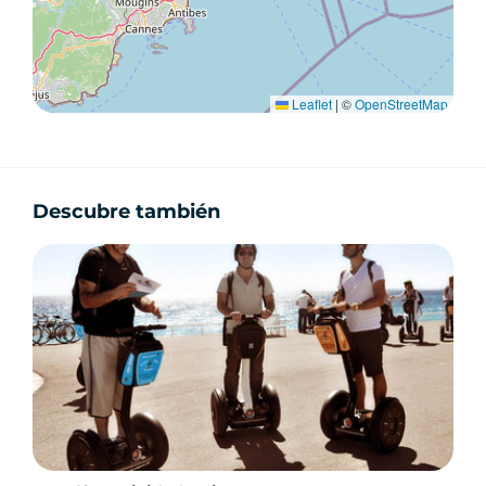
Anotáis vuestras respuestas en la ficha que se
os proporciona
Al finalizar la actividad, introduciréis vuestra
ficha en el sobre previsto para ello
Leaflet
|
©
OpenStreetMap
Solo el grupo más perspicaz, observador y
estratégico se alzará con la victoria.
Descubre también
¿Por qué elegir una yincana
para visitar Niza?
La yincana es una de las mejores formas de
descubrir Niza de otra manera:
Visita activa y participativa
Descubrimiento lúdico del patrimonio
Una experiencia inmersiva y memorable