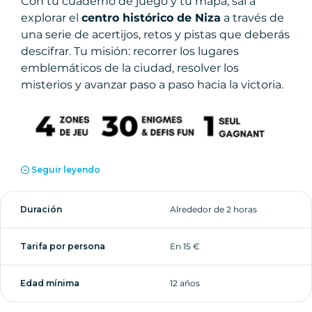
Con tu cuaderno de juego y tu mapa, sal a
explorar el
centro histórico de Niza
a través de
una serie de acertijos, retos y pistas que deberás
descifrar. Tu misión: recorrer los lugares
emblemáticos de la ciudad, resolver los
misterios y avanzar paso a paso hacia la victoria.
Una búsqueda del tesoro
Seguir leyendo
urbana en el corazón de Niza
Duración
Alrededor de 2 horas
Esta yincana en Niza te invita a pasear por las
callejuelas típicas del casco antiguo de Niza, a
Tarifa por persona
En 15 €
observar tu entorno y a poner en marcha tu
sentido de la lógica, la observación y la
creatividad.
Edad mínima
12 años