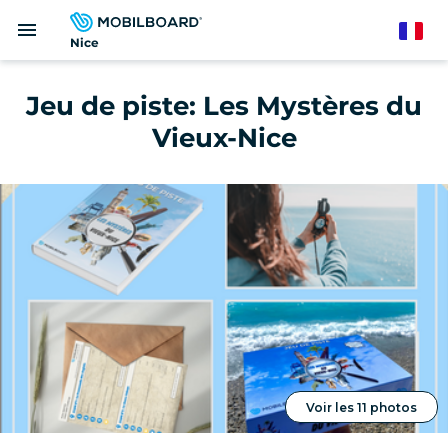
Aller
menu
au
French
Nice
contenu
principal
Jeu de piste: Les Mystères du
Vieux-Nice
Voir les 11 photos