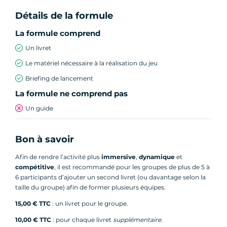
Détails de la formule
Tout au long du parcours, vous serez confrontés
à :
La formule comprend
Un livret
Des énigmes à résoudre
Le matériel nécessaire à la réalisation du jeu
Des défis d’observation
Briefing de lancement
Des questions sur l’histoire et le patrimoine
La formule ne comprend pas
niçois
Un guide
Des épreuves ludiques et créatives
Chaque étape vous rapproche de la solution
Bon à savoir
finale et rend la découverte de Nice encore plus
Afin de rendre l’activité plus
immersive
,
dynamique
et
interactive et mémorable.
compétitive
, il est recommandé pour les groupes de plus de 5 à
6 participants d’ajouter un second livret (ou davantage selon la
Une activité idéale pour tous
taille du groupe) afin de former plusieurs équipes.
les publics
15,00 € TTC
: un livret pour le groupe.
10,00 € TTC
: pour chaque livret
supplémentaire
.
Ce
jeu de piste dans Nice
est une activité