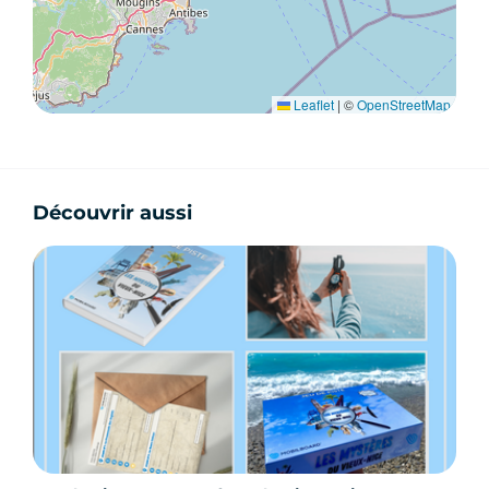
Nice à votre rythme
Vous notez vos réponses sur la fiche fournie
À la fin de l’activité, vous glissez votre fiche
dans l’enveloppe prévue
Leaflet
|
©
OpenStreetMap
Seul le groupe le plus perspicace, observateur et
stratégique remportera la victoire.
Découvrir aussi
Pourquoi choisir un jeu de
piste pour visiter Nice ?
Le jeu de piste est l’une des meilleures façons
de découvrir Nice autrement :
Visite active et participative
Découverte ludique du patrimoine
Expérience immersive et mémorable