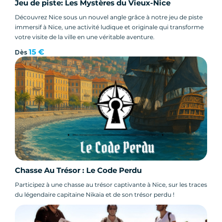
Activité accessible à tous
Jeu de piste: Les Mystères du Vieux-Nice
Alternative originale aux visites guidées
Découvrez Nice sous un nouvel angle grâce à notre jeu de piste
classiques
immersif à Nice, une activité ludique et originale qui transforme
votre visite de la ville en une véritable aventure.
15 €
C’est une manière idéale d’explorer le Vieux-
Dès
Nice tout en s’amusant et en apprenant.
Informations clés – Jeu de
piste à Nice
📍 Lieu : centre historique de Nice / Vieux-Nice
👥 Activité en groupe ou par équipe
⏱️ Durée : variable selon votre rythme
🧠 Niveau : accessible à tous
Chasse Au Trésor : Le Code Perdu
🎯 Objectif : résoudre les énigmes et
Participez à une chasse au trésor captivante à Nice, sur les traces
remporter la victoire
du légendaire capitaine Nikaia et de son trésor perdu !
Prêts pour l’aventure ?