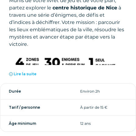
Munis de votre livret de jeu et de votre plan,
partez explorer le
centre historique de Nice
à
travers une série d’énigmes, de défis et
d’indices à déchiffrer. Votre mission : parcourir
les lieux emblématiques de la ville, résoudre les
mystères et avancer étape par étape vers la
victoire.
Lire la suite
Une chasse au trésor urbaine
au cœur de Nice
Durée
Environ 2h
Ce jeu de piste à Nice vous invite à déambuler
Tarif / personne
À partir de 15 €
dans les ruelles typiques du Vieux-Nice, à
observer votre environnement et à mobiliser
votre sens de la logique, de l’observation et de la
Âge minimum
12 ans
créativité.