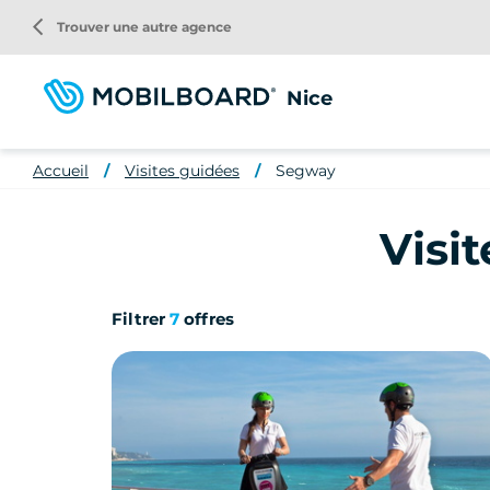
Aller
arrow_back_ios
Trouver une autre agence
au
contenu
principal
Nice
Accueil
Visites guidées
Segway
Visi
Filtrer
7
offres