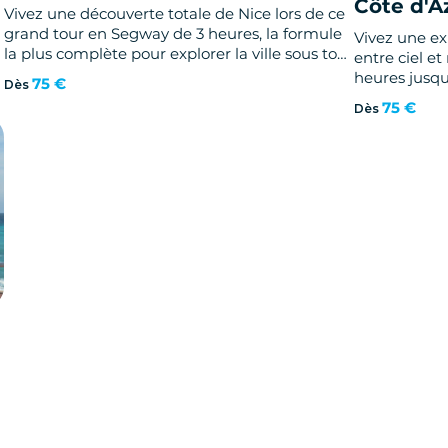
Côte d'A
Vivez une découverte totale de Nice lors de ce
grand tour en Segway de 3 heures, la formule
Vivez une e
la plus complète pour explorer la ville sous tous
entre ciel e
ses visages.
heures jusq
75 €
Dès
balade pano
75 €
Dès
succèdent et
totale.