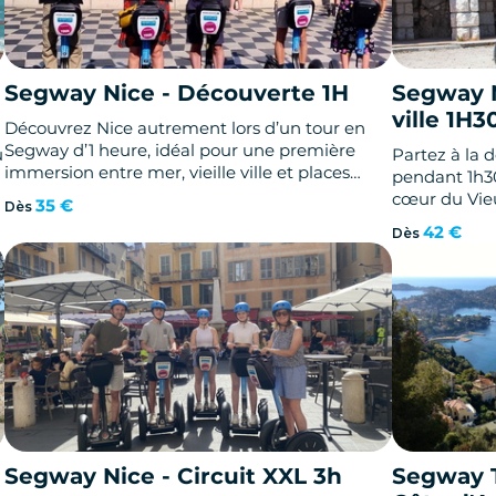
Segway Nice - Découverte 1H
Segway N
ville 1H3
Découvrez Nice autrement lors d’un tour en
Segway d’1 heure, idéal pour une première
u
Partez à la 
immersion entre mer, vieille ville et places
pendant 1h3
emblématiques.
cœur du Vieu
35 €
Dès
alentours, i
42 €
Dès
célèbre Qua
#ILOVENICE e
Anges !
Segway Nice - Circuit XXL 3h
Segway 