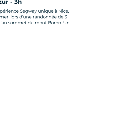
zur - 3h
xpérience Segway unique à Nice,
t mer, lors d’une randonnée de 3
u’au sommet du mont Boron. Une
ramique où les paysages se
 où la sensation de liberté est