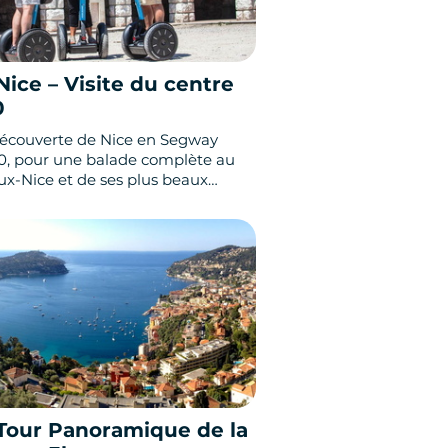
ice – Visite du centre
0
découverte de Nice en Segway
0, pour une balade complète au
x-Nice et de ses plus beaux
ncluse une balade le long du
i Rauba Capeu avec son
t vue sur la mer et la Baie des
Tour Panoramique de la